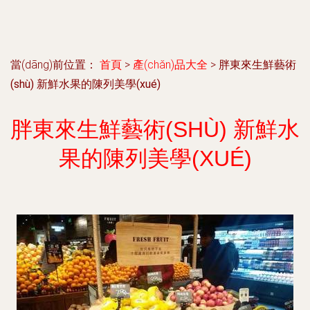
當(dāng)前位置：
首頁
>
產(chǎn)品大全
>
胖東來生鮮藝術
(shù) 新鮮水果的陳列美學(xué)
胖東來生鮮藝術(SHÙ) 新鮮水
果的陳列美學(XUÉ)