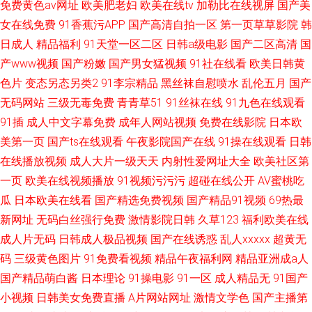
免费黄色av网址
欧美肥老妇
欧美在线tv
加勒比在线视屏
国产美
女在线免费
91香蕉污APP
国产高清自拍一区
第一页草草影院
韩
日成人
精品福利
91天堂一区二区
日韩a级电影
国产二区高清
国
产www视频
国产粉嫩
国产男女猛视频
91社在线看
欧美日韩黄
色片
变态另态另类2
91李宗精品
黑丝袜自慰喷水
乱伦五月
国产
无码网站
三级无毒免费
青青草51
91丝袜在线
91九色在线观看
91插
成人中文字幕免费
成年人网站视频
免费在线影院
日本欧
美第一页
国产ts在线观看
午夜影院国产在线
91操在线观看
日韩
在线播放视频
成人大片一级天天
内射性爱网址大全
欧美社区第
一页
欧美在线视频播放
91视频污污污
超碰在线公开
AV蜜桃吃
瓜
日本欧美在线看
国产精选免费视频
国产精品91视频
69热最
新网址
无码白丝强行免费
激情影院日韩
久草123
福利欧美在线
成人片无码
日韩成人极品视频
国产在线诱惑
乱人xxxxx
超黄无
码
三级黄色图片
91免费看视频
精品午夜福利网
精品亚洲成a人
国产精品萌白酱
日本理论
91操电影
91一区
成人精品无
91国产
小视频
日韩美女免费直播
A片网站网址
激情文学色
国产主播第