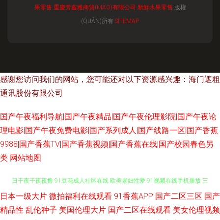
果零售
重慶芳鑫雅商貿(MÀO)有限公司
新鮮水果零售
版權
(QUÁN)所有
SITEMAP
感谢您访问我们的网站，您可能还对以下资源感兴趣：海门遮粗
通讯股份有限公司
国产午夜福利导航|国产午夜精品|国产午夜伦理影院|国产午夜论
理电影|国产午夜免费电影|国产系列成人|国产线路一区|国产香蕉
9988|国产香蕉TV|国产香蕉视频|国产香蕉在线|国产校园春色另
类
网站地图
日本一级大片
微拍福利在线观看
91香蕉APP
国产二区三区
国产
91蜜桃做爱视频 91草免费在线看 深夜精品福利 大香蕉导航 91网页入口免费
精品性
乱伦种子
美国伦理大片
国产二区在线观看
美女伦理视频