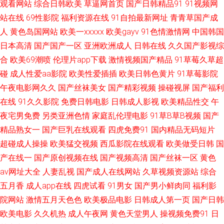
观看网站
综合日韩欧美
草逼网首页
国产日韩精品91
91视频网
日韩专区第三页 国产精品一区 91破解版免费入口 青青操91视频 99sese久久
站在线
69性影院
福利资源在线
91自拍最新网址
青青草国产成
视频国产1024 国产精品久久麻豆 91农村站街熟女露脸 三级黄免费观看 白丝
人
黄色岛国网站
欧美一xxxxx
欧美gayv
91色情激情网
中国韩国
日本高清
国产国产一区
亚洲欧洲成人
日韩在线
久久国产影视综
后入 91推特网红自慰喷水 在线午夜欧美福利 久久这里精品网 久久这里有精
合
欧美69潮喷
伦理片app下载
激情视频国产精品
91草莓久草超
碰
成人性爱aa影院
欧美性爱插插
欧美日韩色黄片
91草莓影院
品 91伊人视频 色欲久久精品人妻 肏屄视频网址 亚洲先锋电影 国产在线小视
午夜电影网久久
国产丝袜美女
国产精彩视频
操碰视屏
国产福利
在线
91久久影院
免费日韩电影
日韩成人影视
欧美精品性交
午
频 91日韩在线观看 人妻少妇精品区 91综合网海角社区色 在线一本 九热艹视
夜宅男免费
另类亚洲色情
家庭乱伦理电影
91草B草B视频
国产
精品熟女一
频 91蝌蚪论坛我爱我妻 欧美日韩另类综合 91午夜影院在线 午夜国产在线视
国产巨乳在线观看
四虎免费91
国内精品无码短片
超碰成人操操
欧美猛交视频
西瓜影院在线观看
欧美做受日韩
国
频 国产精品一百二区 91福利视频广场 91在线精品尤物 香蕉色色在线 国产美
产在线一
国产原创视频在线
国产视频高清
国产丝袜一区
黄色
av网址大全
人妻乱视
国产成人在线网站
久草视频资源站
综合
女出水 91豆花熟女国产福利 色网五月天 国产91黑丝 91传媒福利色 久久精
五月香
成人app在线
四虎试看
91男女
国产男小鲜肉同
福利影
院网站
激情五月天色色
欧美极品电影
日韩成人第一页
国产日韩
久久 91网免费看嫩草 午夜剧场在线免费视频 精品久久中文久久 91视频在线
欧美电影
久久机热
成人午夜网
黄色天堂男人
操视频免费91
日