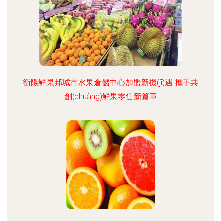
衡陽鮮果邦城市水果倉儲中心加盟新機(jī)遇 攜手共
創(chuàng)鮮果零售新篇章