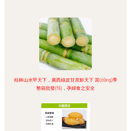
桂林山水甲天下，廣西綠皮甘蔗鮮天下 當(dāng)季
整箱批發(fā)，孕婦食之安全