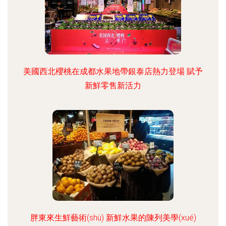
美國西北櫻桃在成都水果地帶銀泰店熱力登場 賦予
新鮮零售新活力
胖東來生鮮藝術(shù) 新鮮水果的陳列美學(xué)