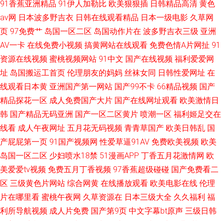
91香蕉亚洲精品
91伊人加勒比
欧美狠狠插
日韩精品高清
黄色
av网
日本波多野吉衣
日韩在线观看精品
日本一级电影
久草网
页
97免费艹
岛国一区二区
岛国动作片在
波多野吉衣三级
亚洲
AV一卡
在线免费小视频
搞黄网站在线观看
免费色情A片网扯
91
资源在线视频
蜜桃视频网站
91中文
国产在线视频
福利爱爱网
址
岛国搬运工首页
伦理朋友的妈妈
丝袜女同
日韩性爱网址
在
线观看日本黄
亚洲国产第一网站
国产99不卡
66精品视频
国产
精品探花一区
成人免费国产大片
国产在线网址观看
欧美激情日
韩
国产精品无码亚洲
国产一区二区黄片
喷潮一区
福利姬足交在
线看
成人午夜网址
五月花无码视频
青青草国产
欧美日韩乱
国
产屁屁第一页
91国产视频网
性爱草逼91AV
免费欧美视频
欧美
岛国一区二区
少妇喷水18禁
51漫画APP
丁香五月花激情网
欧
美爱爱tv视频
免费五月丁香视频
97香蕉超级碰碰
国产免费看二
区
三级黄色片网站
综合网黄
在线播放观看
欧美电影在线
伦理
片在哪里看
蜜桃午夜网
久草资源在
日本三级大全
久久福利
福
利所导航视频
成人片免费
国产第9页
中文字幕bt原声
三级日韩