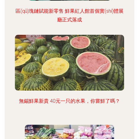
區(qū)塊鏈賦能新零售 鮮果紅人館首個實(shí)體展
廳正式落成
無錫鮮果新貴 40元一只的水果，你嘗鮮了嗎？