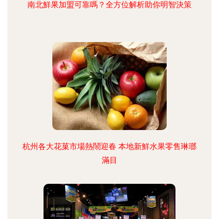
南北鮮果加盟可靠嗎？全方位解析助你明智決策
杭州各大花菓市場熱鬧迎春 本地新鮮水果零售琳瑯
滿目