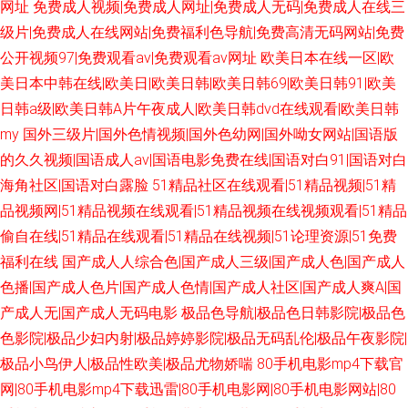
网址
免费成人视频|免费成人网址|免费成人无码|免费成人在线三
级片|免费成人在线网站|免费福利色导航|免费高清无码网站|免费
公开视频97|免费观看av|免费观看av网址
欧美日本在线一区|欧
美日本中韩在线|欧美日|欧美日韩|欧美日韩69|欧美日韩91|欧美
日韩a级|欧美日韩A片午夜成人|欧美日韩dvd在线观看|欧美日韩
my
国外三级片|国外色情视频|国外色幼网|国外呦女网站|国语版
的久久视频|国语成人av|国语电影免费在线|国语对白91|国语对白
海角社区|国语对白露脸
51精品社区在线观看|51精品视频|51精
品视频网|51精品视频在线观看|51精品视频在线视频观看|51精品
偷自在线|51精品在线观看|51精品在线视频|51论理资源|51免费
福利在线
国产成人人综合色|国产成人三级|国产成人色|国产成人
色播|国产成人色片|国产成人色情|国产成人社区|国产成人爽A|国
产成人无|国产成人无码电影
极品色导航|极品色日韩影院|极品色
色影院|极品少妇内射|极品婷婷影院|极品无码乱伦|极品午夜影院|
极品小鸟伊人|极品性欧美|极品尤物娇喘
80手机电影mp4下载官
网|80手机电影mp4下载迅雷|80手机电影网|80手机电影网站|80