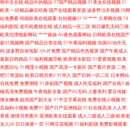
韩中文在线
精品中的精品
97国产精品视频
91美女在线视频
51
日美女免费 91日本美女看片 色综色囯产欧美曰韩 国产视频96 91你懂的在线
欧美
一区精品麻豆经典
国产在线观看资源
波多野洁衣视频
污网
日本美女网站AV 啊v视频 亚洲色图免费在线观看 久久福利一二区 A片国产 最
站免费看
特级欧美在线观看
自拍视频91
91艹艹
久草网在线
18
福利影院
老司机蜜桃在线
成人精品一区二区
韩日爆乳无码三级
新亚洲分区电影更新 狼人操超碰 97一起艹 午夜男人天堂 国产自91 91免费
欧美伦理电影网站
艹艹操操
AV黄色观看网站
日韩欧美在线国产
新91视频网
国产精品分类在线
97午夜福利视频
岛国AV动作无
公开视频 国产精品这里 91搞熟妇 91黄瓜在线免费观看 狠狠色一区二区 91
码
波多野吉依电影
小h片免费
国产精品色色视屏
国产午夜成人
最新日韩精品
91福利视频导航
欧美喷水影院
91爱爱视频
欧美
性感在线 性生话影视 国产日韩欧美综合 91看女 日韩一级网站 抖阴免费网页
色图论坛
91榴莲小视频
国产高清一卡新区
国产看片资源
二色
吧97资源站
欧美日韩另类0
91华人
国产日韩一区二区
日本网站
91nav电影 老司机福利欧美 成人福利影院午夜久久 91tv在线看 老熟女视频
在线免费
免费潮喷
91原创国产视频
成人吃瓜福利
国产在线9
操
一区二区三 wwwav热 91av官网 久久色一区 91网站免费视频 九一天麻传媒
碰高清免费视频
午夜电影全集
国产AV无码
人妻系列
爱豆传媒
倩女幽魂
超清国产剧大全
91中文字幕在线
免费在线小视频
吃
蜜桃视频福利 国模野外自拍 91小视频大全在线观看 亚洲AV色1 欧美精久久
瓜福利小视频
免费91
国产日产亚洲精品
91社在线高清
人人草
香蕉
激情另类图片
亚洲欧美在线观看
成人三级成人三级
欧美老
av在线不卡影院 亚洲一区二区三区婷婷 久久精品看久久 91午市短视频 在线
女人bb
日日操第一页
91网豆花视频
91福利剧场
免费影视观看