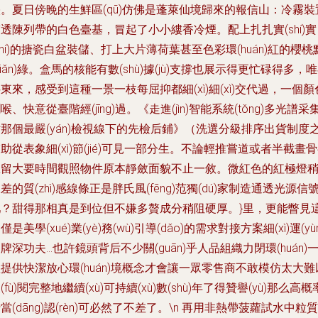
。夏日傍晚的生鮮區(qū)仿佛是蓬萊仙境歸來的報信山：冷霧裝
透陳列帶的白色臺基，冒起了小小縷香冷煙。配上扎扎實(shí)實
shí)的搪瓷白盆裝儲、打上大片薄荷葉甚至色彩環(huán)紅的櫻桃
diǎn)綠。盒馬的核能有數(shù)據(jù)支撐也展示得更忙碌得多，
東來，感受到這種一景一枝每屈抑都細(xì)細(xì)交代過，一個顏
喉、快意從臺階經(jīng)過。《走進(jìn)智能系統(tǒng)多光譜采
那個最嚴(yán)檢視線下的先檢后鋪》（洗選分級排序出貨制度
助從表象細(xì)節(jié)可見一部分生。不論輕推嘗道或者半截畫
留大要時間觀照物件原本靜斂面貌不止一敘。微紅色的紅極燈
差的質(zhì)感線條正是胖氏風(fēng)范獨(dú)家制造通透光源信
？甜得那相真是到位但不嫌多贅成分稍阻硬厚。}里，更能瞥見
僅是美學(xué)業(yè)務(wù)引導(dǎo)的需求對接方案細(xì)運(yùn
牌深功夫…也許鏡頭背后不少關(guān)乎人品組織力閉環(huán)
提供快潔放心環(huán)境概念才會讓一眾零售商不敢模仿太大難
(fù)閱完整地繼續(xù)可持續(xù)數(shù)年了得贊譽(yù)那么高概
當(dāng)認(rèn)可必然了不差了。\n 再用非熱帶菠蘿試水中粒質