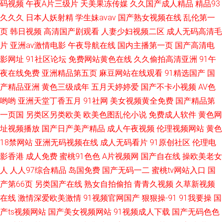
码视频
午夜A片三级片
天美果冻传媒
久久国产成人精品
精品93
久久久
日本人妖射精
学生妹avav
国产熟女视频在线
乱伦第一
页
韩日视频
高清国产剧观看
人妻少妇视频二区
成人无码高清毛
片
亚洲av激情电影
午夜导航在线
国内主播第一页
国产高清电
影网址
91社区论坛
免费网站黄色在线
久久偷拍高清亚洲
91午
夜在线免费
亚洲精品第五页
麻豆网站在线观看
91精选国产
国
产精品亚洲
黄色三级成年
五月天婷婷爱
国产不卡小视频
AV色
哟哟
亚洲天堂丁香五月
91社网
美女视频黄全免费
国产精品第
一页国
另类区另类欧美
欧美色图乱伦小说
免费成人软件
黄色网
址视频播放
国产日产美产精品
成人午夜视频
伦理视频网站
黄色
18禁网站
亚洲无码视频在线
成人无码看片
91原创社区
伦理电
影香港
成人免费
蜜桃91色色
A片视频网
国产自在线
操欧美老女
人
人人97综合精品
岛国免费
国产无码一二
蜜桃tv网站入口
国
产第66页
另类国产在线
熟女自拍偷拍
青青久视频
久草新视频
在线
激情深爱欧美激情
91视频官网国产
狠狠操-91
91我要操
国
产ts视频网站
国产美女视频网站
91视频成人下载
国产无码色色