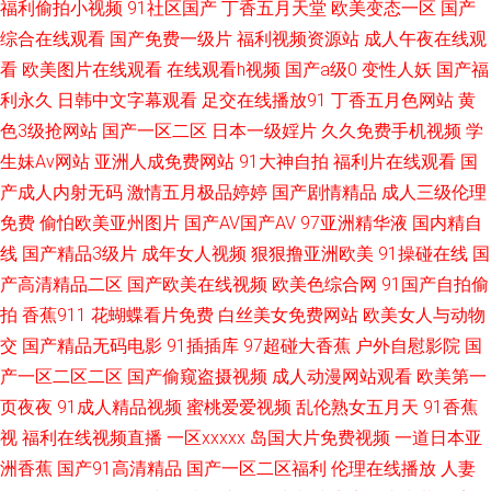
日干夜干夜夜撸 91豆花成人社区在线 欧美老妇性爱 91视频在线手机播放 三
福利偷拍小视频
91社区国产
丁香五月天堂
欧美变态一区
国产
综合在线观看
国产免费一级片
福利视频资源站
成人午夜在线观
级黄色高清在线 超碰日韩人人乐 91av偷拍视频 男人超踫 91精品在线观看竹
看
欧美图片在线观看
在线观看h视频
国产a级0
变性人妖
国产福
利永久
日韩中文字幕观看
足交在线播放91
丁香五月色网站
黄
菊 日本人人色 伊人院入口一二三 久久网一区 九九热久久 91熟女十分钟中文
色3级抢网站
国产一区二区
日本一级婬片
久久免费手机视频
学
生妹Av网站
亚洲人成免费网站
91大神自拍
福利片在线观看
国
视频 天堂人久久 东京热青品 伊人久久网站上 国产欧美首页 91日曼黄 免费
产成人内射无码
激情五月极品婷婷
国产剧情精品
成人三级伦理
免费
偷怕欧美亚州图片
国产AV国产AV
97亚洲精华液
国内精自
在线www 91尤物白虎 婷婷色色五月一区二区 国产精品丝袜黑色高跟 91超碰
线
国产精品3级片
成年女人视频
狠狠撸亚洲欧美
91操碰在线
国
porn 久久免费视频精品色 91午夜福利影院 日本三区色 超碰日日夜夜操 伊人
产高清精品二区
国产欧美在线视频
欧美色综合网
91国产自拍偷
拍
香蕉911
花蝴蝶看片免费
白丝美女免费网站
欧美女人与动物
在线9 国产精品日产欧美久久 一区二区熟女欧美 国产自拍三级视频 91激情
交
国产精品无码电影
91插插库
97超碰大香蕉
户外自慰影院
国
产一区二区二区
国产偷窥盗摄视频
成人动漫网站观看
欧美第一
视频在线观看 99自拍网 国外91视频在线观看 香蕉伊人av一本 国产日韩综合
页夜夜
91成人精品视频
蜜桃爱爱视频
乱伦熟女五月天
91香蕉
视
福利在线视频直播
一区xxxxx
岛国大片免费视频
一道日本亚
一区 色色婷婷五月天日韩 久久爱夜夜草骚逼 91啦熟女视频 青娱乐豆花视频
洲香蕉
国产91高清精品
国产一区二区福利
伦理在线播放
人妻