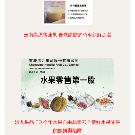
云南高原雪蓮果 自然饋贈的時令新鮮之選
洪九果品IPO 今年水果自由就靠它？新鮮水果零售
的餡餅與陷阱