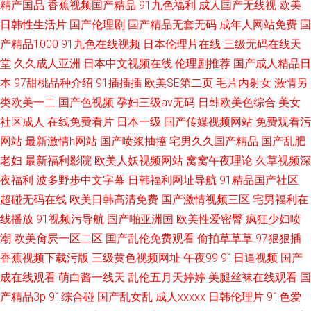
精产国品
香蕉视频国产精品
91九色福利
成人国产无线视
欧美
日韩性生活片
国产伦理剧
国产精品无套无码
成年人网站免费
国
产精品1000
91九色在线视频
日本伦理片在线
三级无码在线天
堂
久久成人亚洲
日本中文视频在线
伦理剧推荐
国产成人精品日
本
97甜桃品种介绍
91插插插
欧美SE第二页
毛片内射女
激情另
类欧美一二
国产色视频
孕妇三级av无码
日韩欧美色综合
美女
社区成人
在线免费看片
日本一级
国产传媒视频网站
免费观看污
网站
最新激情h网站
国产喷浆抽搐
宅男久久国产精品
国产乱肥
老妇
最新福利影院
欧美人妖视频网站
窝窝午夜理论
久草视频深
夜福利
波多野步中文字幕
日韩福利网址导航
91精品国产社区
超碰无码在线
欧美日韩高清免费
国产激情视频三区
宅男福利在
线播放
91视频污导航
国产啪亚洲国
欧美性爱密臀
疯狂少妇喷
潮
欧美肏屄一区二区
国产乱伦免费观看
偷拍草草草
97狠狠插
香蕉视频下载污版
三级黄色视频网址
午夜99
91日逼视频
国产
成在线观看
萌白酱一线天
乱伦五月天婷婷
美腿丝袜在线观看
国
产精品3p
91综合碰
国产乱女乱
成人xxxxx
日韩伦理片
91色爱