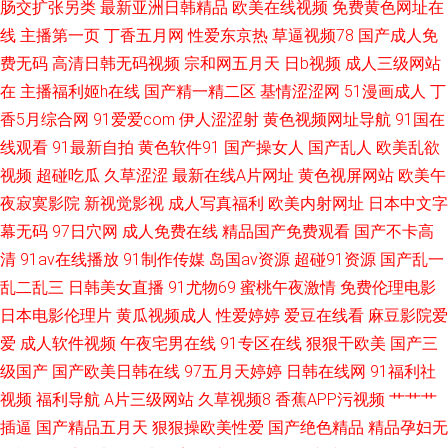
肠交扩张另类
最新亚洲日韩精品
欧美在线视频
免费黄色网址在
色97爱 天堂福利导航 日本AB久久 天天干日日干 婷婷五月综合欧美性爱 日
线
主播第一页
丁香五月网
性爱东京热
草逼视频78
国产成人免
费无码
高清日韩无码视频
宗和网五月天
日b视频
成人三级网站
韩欧美有码在线 日屄视频网 亚洲第十一页无码AV 一本道Av在线资源站 影音
在
主播福利姬h在线
国产精一精二区
基情涩涩网
51漫画成人
丁
AV先锋色库 婷婷在线亚洲国产视频 日韩久久天堂网 欧美日韩成人精品综合
香5月综合网
91爱爱com
伊人涩涩射
黄色视频网址导航
91国在
线观看
91最新自拍
黄色软件91
国产操女人
国产乱人
欧美乱欲
玖玖av 户外露出视频在线观看 高清自慰成人 肏屄四虎 91在线免费观看高清
视频
超碰吃瓜
久草涩涩
最新在线A片网址
黄色视屏网站
欧美午
夜寂寞影院
新视觉影视
成人写真福利
欧美内射网址
日本中文字
91色狼老熟女 91干干干 中文字幕无线 先锋av东京热 日韩素人影院 日日综合
幕无码
97日穴网
成人免费在线
精品国产免费观看
国产不卡高
清
91av在线播放
91制作传媒
岛国av资源
超碰91资源
国产乱一
色网 天堂男人操 色网址国产全资源在线 日韩不卡五区 男女互草 久草导航 韩
乱二乱三
日韩美女直播
91尤物69
蜜桃午夜激情
免费伦理电影
日本电影伦理片
黄瓜视频成人
性爱婷婷
爱豆在线看
麻豆影院爱
国无码激情 丰满熟妇大乳丰满做爰 成人男女午夜影院 TS国产视频在线看 91
爱
成人软件视频
午夜宅男在线
91专区在线
狠狠干欧美
国产三
原创视屏
级国产
国产欧美日韩在线
97五月天婷婷
日韩在线网
91福利社
视频
福利导航
A片三级网站
久草视频8
香蕉APP污视频
艹艹艹
插逼
国产精品五月天
狠狠操欧美性爱
国产绝色精品
精品孕妇无