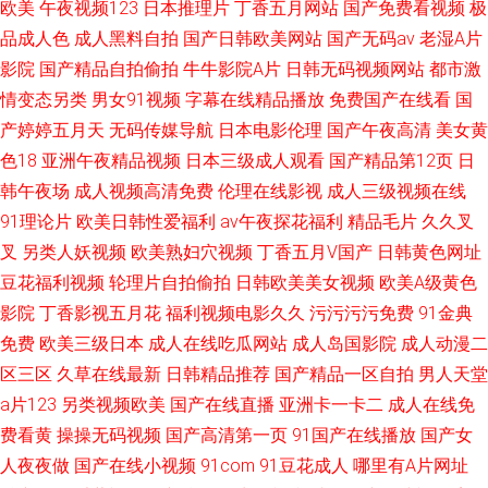
欧美
午夜视频123
日本推理片
丁香五月网站
国产免费看视频
极
品成人色
成人黑料自拍
国产日韩欧美网站
国产无码av
老湿A片
影院
国产精品自拍偷拍
牛牛影院A片
日韩无码视频网站
都市激
情变态另类
男女91视频
字幕在线精品播放
免费国产在线看
国
产婷婷五月天
无码传媒导航
日本电影伦理
国产午夜高清
美女黄
色18
亚洲午夜精品视频
日本三级成人观看
国产精品第12页
日
韩午夜场
成人视频高清免费
伦理在线影视
成人三级视频在线
91理论片
欧美日韩性爱福利
av午夜探花福利
精品毛片
久久叉
叉
另类人妖视频
欧美熟妇穴视频
丁香五月V国产
日韩黄色网址
豆花福利视频
轮理片自拍偷拍
日韩欧美美女视频
欧美A级黄色
影院
丁香影视五月花
福利视频电影久久
污污污污免费
91金典
免费
欧美三级日本
成人在线吃瓜网站
成人岛国影院
成人动漫二
区三区
久草在线最新
日韩精品推荐
国产精品一区自拍
男人天堂
a片123
另类视频欧美
国产在线直播
亚洲卡一卡二
成人在线免
费看黄
操操无码视频
国产高清第一页
91国产在线播放
国产女
人夜夜做
国产在线小视频
91com
91豆花成人
哪里有A片网址