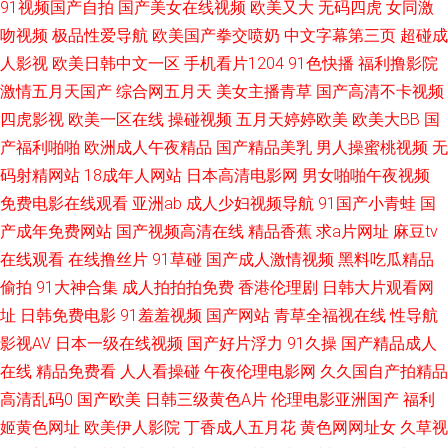
91视频国产自拍
国产美女在线视频
欧美又大
无码四虎
女同激
播放福利AV 女人资源网 www2AV色图 国产一区综合 www久久香蕉 极品福
吻视频
极品性爱导航
欧美国产拳交喷奶
中文字幕第三页
超碰成
人影视
利姬导航 亚洲涩色在线 91人妻无码91 加勒比东京热伊人 91嫩草久久天美传
欧美日韩中文一区
手机看片1204
91色快播
福利撸影院
激情五月天国产
综合网五月天
美女主播青草
国产高清不卡视频
媒 久久国产秒 草草网123 五月天啪啪做爱 95福利视频 少妇14p a在线观看
四虎影视
欧美一区在线
操碰视频
五月天婷婷欧美
欧美大BB
国
产福利啪啪
欧洲成人午夜精品
国产精品美乳
男人操蜜桃视频
无
亚洲九九精品视频 老司机在线青青草 91在线观看免费 深爱激情激动网 www
码射精网站
18成年人网站
日本高清电影网
男女啪啪午夜视频
免费电影在线观看
亚洲ab
成人少妇视频导航
91国产小青蛙
国
本日黄色 91草逼视频网 婷婷丁香一区二区亚洲 九九热视 91午夜影院在线 日
产成年免费网站
国产视频高清在线
精品香蕉
求a片网址
麻豆tv
在线观看
在线撸丝片
91草碰
国产成人激情视频
黑料吃瓜精品
韩AV原创 成人性视频 91视频入口福利姬 香蕉在钱4 久成人超碰91 日日摸夜
偷拍
91大神合集
成人拍拍拍免费
香港伦理剧
日韩大片观看网
夜爽 国产另类中文字幕 91福利影院 久久婷婷美女一区 91大香蕉在线 麻豆视
址
日韩免费电影
91羞羞视频
国产网站
青草全福视在线
性导航
影视AV
日本一级在线视频
国产好片浮力
91久操
国产精品成人
频爱豆传媒 欧美四级成人兽视频 国内视频自拍99re 91在国线 伊人网97 日韩
在线
精品免费看
人人看操碰
午夜伦理电影网
久久国自产拍精品
高清乱码0
国产欧美
日韩三级黄色A片
伦理电影亚洲国产
福利
理论在线 精品大香蕉伊人 成人网站 丁香乱轮 岛国黄色一级片官网 91白丝少
姬黄色网址
欧美伊人影院
丁香成人五月花
黄色网网址女
久草视