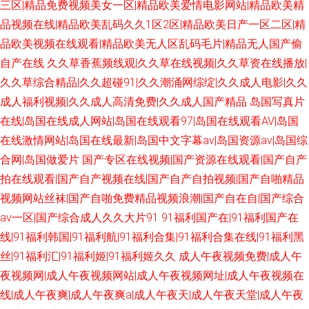
三区|精品免费视频美女一区|精品欧美爱情电影网站|精品欧美精
品视频在线|精品欧美乱码久久1区2区|精品欧美日产一区二区|精
品欧美视频在线观看|精品欧美无人区乱码毛片|精品无人国产偷
自产在线
久久草香蕉频线观|久久草在线视频|久久草资在线播放|
久久草综合精品|久久超碰91|久久潮涌网综绽|久久成人电影|久久
成人福利视频|久久成人高清免费|久久成人国产精品
岛国写真片
在线|岛国在线成人网站|岛国在线观看97|岛国在线观看AV|岛国
在线激情网站|岛国在线最新|岛国中文字幕av|岛国资源av|岛国综
合网|岛国做爱片
国产专区在线视频|国产资源在线观看|国产自产
拍在线观看|国产自产视频在线|国产自产自拍视频|国产自啪精品
视频网站丝袜|国产自啪免费精品视频浪潮|国产自在自|国产综合
av一区|国产综合成人久久大片91
91福利国产在|91福利国产在
线|91福利韩国|91福利航|91福利合集|91福利合集在线|91福利黑
丝|91福利汇|91福利姬|91福利姬久久
成人午夜视频免费|成人午
夜视频网|成人午夜视频网站|成人午夜视频网址|成人午夜视频在
线|成人午夜爽|成人午夜爽a|成人午夜天|成人午夜天堂|成人午夜