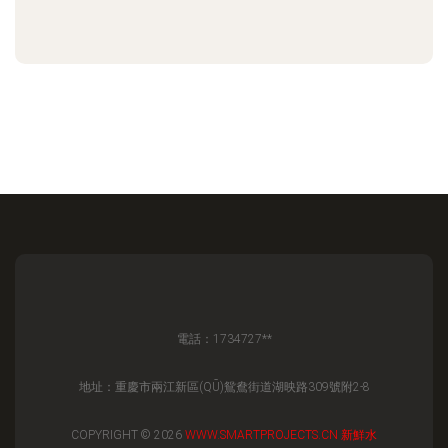
電話：1734727**
地址：重慶市兩江新區(QŪ)鴛鴦街道湖映路309號附2-8
COPYRIGHT © 2026
WWW.SMARTPROJECTS.CN
新鮮水