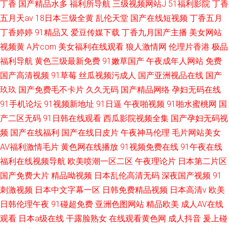
丁香
国产精品水多
福利所导航
三级视频网站J
51福利影院
丁香
五月天av
18日本三级全黄
乱伦天堂
国产在线短视频
丁香五月
丁香婷婷
91精品又
爱豆传媒下载
丁香九月国产主播
美女网站
视频黄
A片com
美女福利在线观看
狼人激情网
伦理片香港
极品
福利导航
黄色三级最新免费
91嫩草国产
午夜成年人网站
免费
国产高清视频
91草莓
丝瓜视频污成人
国产亚洲视品在线
国产
玖玖
国产免费毛不卡片
久久无码
国产精品网络
孕妇无码在线
91手机论坛
91视频新地址
91日逼
午夜啪视频
91啪水蜜桃网
国
产二区无码
91日韩在线观看
西瓜影院视频全集
国产孕妇无码视
频
国产在线福利
国产在线日皮片
午夜神马伦理
毛片网站美女
AV福利激情毛片
黄色网在线播放
91视频免费在线
91午夜在线
福利在线视频导航
欧美喷潮一区二区
午夜理论片
日本第二片区
国产免费大片
精品呦视频
日本乱伦高清无码
深夜国产视频
91
刺激视频
日本中文字幕一区
日韩免费精品视频
日本高清v
欧美
日韩伦理午夜
91碰超免费
亚洲色图网站
精品欧美
成人AV在线
观看
日本a级在线
干露脸熟女
在线观看黄色网
成人抖音
爰上碰