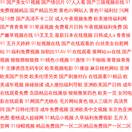
91
国产美女91视频
国产情侣片
97人人看
国产三级视频在线
91
免费视频精品
国产精品另类
黄色AV网站人
黄色91福利社
污网
址18禁
国产高清不卡二区
成人午夜视频免费
欧美激情福利网
国产青青青草
91草逼视频
免费看片日韩
午夜视频福利免费
国
产嫩草视频在线
69叉叉叉
最新日本在线视频
日韩成人a
青青操
91
五月天婷婷
91短视频在线
国产在线观看的
白丝美女自慰网
站
91福利免费视频
加勒比91AV
91在线观看
黄网站av在线
国产
视频
狠狠擼狠狠擼
91桃色小视频
91激情
91干啪啪
青青操青青
干
主播诱惑无码专区
欧美视频电影
91播放
麻豆桃色网站
亚洲
欧美国产另类
欧美伦理另类
国产刺激对白
在线观看91精品
欧
美成年视频
操碰操揉
成人微拍福利导航
亚洲欧美国产日韩
成年
在线观看免费
岛国精品在线播放
狠狠撸第四色
欧美一页
女同电
影在线观看
91网国产尤物在
毛片网站黄色
狼人三级片
高清男
同
国产日韩伦理淫
成年免费视频
亚洲欧美中文视频
东京热亚洲
色图
蜜桃成人超碰网
91精品小视频
久草福利免费视影
五月天
堂网
91绿帽视频
精品免费国产一区二区|精品免费国产一区二区