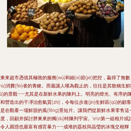
東來超市憑借其極致的服務(wù)和細(xì)節(jié)把控，贏得了無數
shù)消費(fèi)者的青睞。而最讓人嘆為觀止的，往往是其散稱生
qū)的景觀——尤其是在新鮮水果的陳列上。明亮的燈光、有序的
和營造出的干凈治愈氣質(zhì)，令每位步進(jìn)生鮮區(qū)的顧
是在觀看一場鮮甜的風(fēng)景短片。讓我們從新鮮水果零售這
度，回顧并探討胖東來的獨(dú)特陳列宇宙。\n\n第一組相片或
最令人困惑也最富有感官暴力——成堆的荔枝與晶瑩的冰塊交相輝