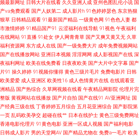
频最新网址
日韩大片在线看
久久亚洲人成
亚州色图乱伦小说
国
妇 午夜肏屄 欧美私人福利影院 91免费公开视频观看 91视频自 91九色海角
产va免费观看
国产人妖第二
成人影片h
91色婷婷瑟色
东京热狠
狠草
日韩精品观看
91最新国产精品
一级黄色网
91色色人妻
都
社区 91唐先生国产一区 91精品国自产 www超碰蜜桃 国产久久色一区 国产
市激情婷婷
91精品国产91
云涩福利在线导航
91视色
午夜福利
33页 吃瓜黑料在线麻烦 91九色porn蝌蚪 91黄色仓库 色欲天天网久久 色网
在线网站
91直播
91处女
伊人网青青草
国产又爽又黄又无
久草
福利资源网
东方成人在线
国产一级免费大片
成年免费视频网站
123 亚洲国产欧美日韩综合 91色视频国产自 91巨炮免费观看视频 伊人av天
国产在线播放网站
亚洲日本视频
淫淫网网
成人影视国产在线
深
夜福利网址
欧美在线免费看
日夜夜欧美
国产大片中文字幕
国产
堂 日本福利福利福利视频 欧美视频1区2区 超碰操美女 91诱惑视频 avtt亚洲
片91
操久婷婷
91视频你懂得
黄色三级片毛片
免费电影片
日韩
欧美爱爱
成人亚洲区
欧美性16
成人色情黄片在线
在线观看亚
91伊人久热 在线95国产 亚洲东方aV色图 香蕉视频三级一区 青青操社区 国
洲精品
国产热综合
久草网视频在线看
午夜精品网影院
伦理片完
整版
内国产精品天干天干 大香蕉A 91在线播放视频 豆花成人网站在线观看 海角
黄视网站在线播放
国产片自拍
国产在线91
AV亚洲网址
国
产经典三级在线
丁香婷婷五月综合
五月花亚洲综合
国产影院第
乱军 92精品福利 午夜神马福利社 天天日狠狠干 一级无码片 殴美色AAAA 久
一页
乱码欧美孕交
超碰在线艹
日本在线护士
黄色三级免费网址
香港电影伦理片
91黄色电影
亚洲一区成人视频
国产福利电影
久嫩草视频 国产精品熟女一区 婷婷欧美 91青久久 偷拍欧美爱爱西区视频 色
日韩成人影片
男的天堂网AV
国产精品尤物在
免费a一毛片
欧美