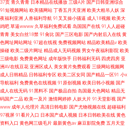
37页
青久青青
日本精品在线播放
三级A片
国产日韩亚洲综合
91短视频网站
欧美骚网站
丁香五月天亚洲
欧美大粗吊人妖
深
夜福利亚洲
人兽福利导航
91叉叉操小骚逼
成人18视频
欧美大
鸡吧
草逼wwww
久草福利免费试看
岛国国产在线
91人人超碰
青青
美女白丝18禁
91肏比
国产三区电影
国产内射后入在线
黄
色网址网站网址
97超在线视
免费视频网站
精品欧美精品v
欧美
操碰
欧美二级片网址
精品成人无码视频
男女午夜福利影院
欧美
三级电影
免费黄色网址
成年版快手
日韩福利无码
四虎四房
亚
洲AV在线豆花
亚洲区成人
美女黄片免费观看
三级网站视频网
成人日韩精品
日韩福利专区
欧美二区女同
国产精品一区91
小x
导航福利
免费黄色在线视频
91原创视频
欧美日韩小视频
国产
成人在线无码
91黑料不
国产极品自拍
岛国最大色网站
精品无
码国产二品
欧美一及片
激情网婷婷
人妖大片
91天堂影视
国产
www
成年人伦理片
高清日韩电影
国产尤物视频在线
超碰福利
97视屏
91看片入口
日本国产成人视频
日本日韩欧美在线
黄色
资料入口
黄色网三级毛片
最新黄色av
麻豆影院免费
五月天堂