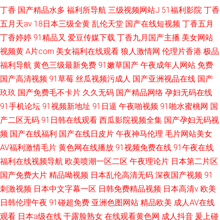
丁香
国产精品水多
福利所导航
三级视频网站J
51福利影院
丁香
五月天av
18日本三级全黄
乱伦天堂
国产在线短视频
丁香五月
丁香婷婷
91精品又
爱豆传媒下载
丁香九月国产主播
美女网站
视频黄
A片com
美女福利在线观看
狼人激情网
伦理片香港
极品
福利导航
黄色三级最新免费
91嫩草国产
午夜成年人网站
免费
国产高清视频
91草莓
丝瓜视频污成人
国产亚洲视品在线
国产
玖玖
国产免费毛不卡片
久久无码
国产精品网络
孕妇无码在线
91手机论坛
91视频新地址
91日逼
午夜啪视频
91啪水蜜桃网
国
产二区无码
91日韩在线观看
西瓜影院视频全集
国产孕妇无码视
频
国产在线福利
国产在线日皮片
午夜神马伦理
毛片网站美女
AV福利激情毛片
黄色网在线播放
91视频免费在线
91午夜在线
福利在线视频导航
欧美喷潮一区二区
午夜理论片
日本第二片区
国产免费大片
精品呦视频
日本乱伦高清无码
深夜国产视频
91
刺激视频
日本中文字幕一区
日韩免费精品视频
日本高清v
欧美
日韩伦理午夜
91碰超免费
亚洲色图网站
精品欧美
成人AV在线
观看
日本a级在线
干露脸熟女
在线观看黄色网
成人抖音
爰上碰