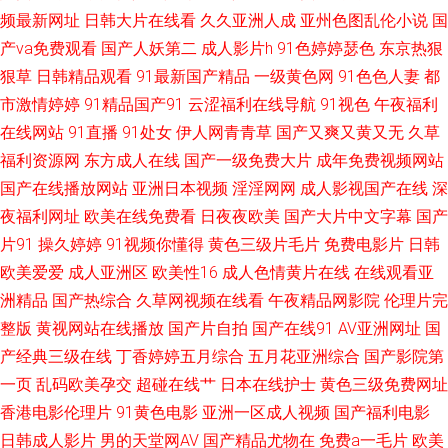
频最新网址
日韩大片在线看
久久亚洲人成
亚州色图乱伦小说
国
妇 午夜肏屄 欧美私人福利影院 91免费公开视频观看 91视频自 91九色海角
产va免费观看
国产人妖第二
成人影片h
91色婷婷瑟色
东京热狠
狠草
日韩精品观看
91最新国产精品
一级黄色网
91色色人妻
都
社区 91唐先生国产一区 91精品国自产 www超碰蜜桃 国产久久色一区 国产
市激情婷婷
91精品国产91
云涩福利在线导航
91视色
午夜福利
33页 吃瓜黑料在线麻烦 91九色porn蝌蚪 91黄色仓库 色欲天天网久久 色网
在线网站
91直播
91处女
伊人网青青草
国产又爽又黄又无
久草
福利资源网
东方成人在线
国产一级免费大片
成年免费视频网站
123 亚洲国产欧美日韩综合 91色视频国产自 91巨炮免费观看视频 伊人av天
国产在线播放网站
亚洲日本视频
淫淫网网
成人影视国产在线
深
夜福利网址
欧美在线免费看
日夜夜欧美
国产大片中文字幕
国产
堂 日本福利福利福利视频 欧美视频1区2区 超碰操美女 91诱惑视频 avtt亚洲
片91
操久婷婷
91视频你懂得
黄色三级片毛片
免费电影片
日韩
欧美爱爱
成人亚洲区
欧美性16
成人色情黄片在线
在线观看亚
91伊人久热 在线95国产 亚洲东方aV色图 香蕉视频三级一区 青青操社区 国
洲精品
国产热综合
久草网视频在线看
午夜精品网影院
伦理片完
整版
黄视网站在线播放
国产片自拍
国产在线91
AV亚洲网址
国
内国产精品天干天干 大香蕉A 91在线播放视频 豆花成人网站在线观看 海角
产经典三级在线
丁香婷婷五月综合
五月花亚洲综合
国产影院第
乱军 92精品福利 午夜神马福利社 天天日狠狠干 一级无码片 殴美色AAAA 久
一页
乱码欧美孕交
超碰在线艹
日本在线护士
黄色三级免费网址
香港电影伦理片
91黄色电影
亚洲一区成人视频
国产福利电影
久嫩草视频 国产精品熟女一区 婷婷欧美 91青久久 偷拍欧美爱爱西区视频 色
日韩成人影片
男的天堂网AV
国产精品尤物在
免费a一毛片
欧美