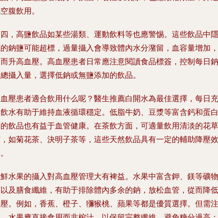
免空腹飲用。
第四，高鹽飲品如某些湯類、運動飲料等也應警惕。這些飲品中
藏的鈉鹽可能超標，過量攝入會導致體內水分潴留，血容量增加
從而升高血壓。高血壓患者日常應注意閱讀食品標簽，控制每日
鹽總攝入量，選擇低鈉或無鹽添加的飲品。
高血壓患者適合飲用什么呢？醫生推薦白開水為最佳選擇，每日
足飲水有助于維持血液循環穩定。低脂牛奶、豆漿等富含鈣和蛋
質的飲品也有益于血管健康。在茶飲方面，可適量飲用清淡的花
茶，如菊花茶、決明子茶等，這些天然飲品具有一定的輔助降壓
果。
新鮮水果的攝入對高血壓管理大有裨益。水果中富含鉀、鎂等礦
質以及膳食纖維，有助于排除體內多余的鈉，放松血管，從而降
血壓。例如，香蕉、橙子、獼猴桃、蘋果等都是優質選擇。但需
意，水果應直接食用而非榨汁，以保留完整纖維，避免糖分過高