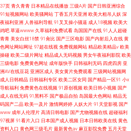
37页
青久青青
日本精品在线播放
三级A片
国产日韩亚洲综合
91短视频网站
欧美骚网站
丁香五月天亚洲
欧美大粗吊人妖
深
夜福利亚洲
人兽福利导航
91叉叉操小骚逼
成人18视频
欧美大
鸡吧
草逼wwww
久草福利免费试看
岛国国产在线
91人人超碰
青青
美女白丝18禁
91肏比
国产三区电影
国产内射后入在线
黄
色网址网站网址
97超在线视
免费视频网站
精品欧美精品v
欧美
操碰
欧美二级片网址
精品成人无码视频
男女午夜福利影院
欧美
三级电影
免费黄色网址
成年版快手
日韩福利无码
四虎四房
亚
洲AV在线豆花
亚洲区成人
美女黄片免费观看
三级网站视频网
成人日韩精品
日韩福利专区
欧美二区女同
国产精品一区91
小x
导航福利
免费黄色在线视频
91原创视频
欧美日韩小视频
国产
成人在线无码
91黑料不
国产极品自拍
岛国最大色网站
精品无
码国产二品
欧美一及片
激情网婷婷
人妖大片
91天堂影视
国产
www
成年人伦理片
高清日韩电影
国产尤物视频在线
超碰福利
97视屏
91看片入口
日本国产成人视频
日本日韩欧美在线
黄色
资料入口
黄色网三级毛片
最新黄色av
麻豆影院免费
五月天堂