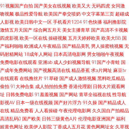
91视频国产自拍
国产美女在线视频
欧美又大
无码四虎
女同激
播放福利AV 女人资源网 www2AV色图 国产一区综合 www久久香蕉 极品福
吻视频
极品性爱导航
欧美国产拳交喷奶
中文字幕第三页
超碰成
人影视
欧美日韩中文一区
手机看片1204
91色快播
福利撸影院
利姬导航 亚洲涩色在线 91人妻无码91 加勒比东京热伊人 91嫩草久久天美传
激情五月天国产
综合网五月天
美女主播青草
国产高清不卡视频
媒 久久国产秒 草草网123 五月天啪啪做爱 95福利视频 少妇14p a在线观看
四虎影视
欧美一区在线
操碰视频
五月天婷婷欧美
欧美大BB
国
产福利啪啪
欧洲成人午夜精品
国产精品美乳
男人操蜜桃视频
无
亚洲九九精品视频 老司机在线青青草 91在线观看免费 深爱激情激动网 www
码射精网站
18成年人网站
日本高清电影网
男女啪啪午夜视频
免费电影在线观看
亚洲ab
成人少妇视频导航
91国产小青蛙
国
本日黄色 91草逼视频网 婷婷丁香一区二区亚洲 九九热视 91午夜影院在线 日
产成年免费网站
国产视频高清在线
精品香蕉
求a片网址
麻豆tv
在线观看
在线撸丝片
91草碰
国产成人激情视频
黑料吃瓜精品
韩AV原创 成人性视频 91视频入口福利姬 香蕉在钱4 久成人超碰91 日日摸夜
偷拍
91大神合集
成人拍拍拍免费
香港伦理剧
日韩大片观看网
夜爽 国产另类中文字幕 91福利影院 久久婷婷美女一区 91大香蕉在线 麻豆视
址
日韩免费电影
91羞羞视频
国产网站
青草全福视在线
性导航
影视AV
日本一级在线视频
国产好片浮力
91久操
国产精品成人
频爱豆传媒 欧美四级成人兽视频 国内视频自拍99re 91在国线 伊人网97 日韩
在线
精品免费看
人人看操碰
午夜伦理电影网
久久国自产拍精品
高清乱码0
国产欧美
日韩三级黄色A片
伦理电影亚洲国产
福利
理论在线 精品大香蕉伊人 成人网站 丁香乱轮 岛国黄色一级片官网 91白丝少
姬黄色网址
欧美伊人影院
丁香成人五月花
黄色网网址女
久草视