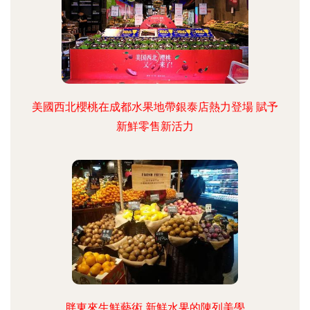
美國西北櫻桃在成都水果地帶銀泰店熱力登場 賦予
新鮮零售新活力
胖東來生鮮藝術 新鮮水果的陳列美學