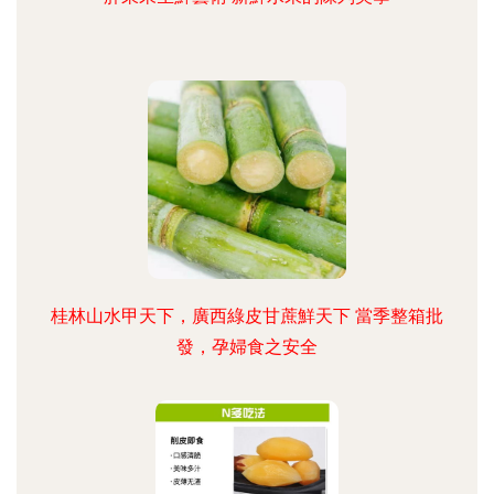
桂林山水甲天下，廣西綠皮甘蔗鮮天下 當季整箱批
發，孕婦食之安全