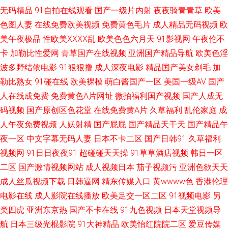
无码精品
91自拍在线观看
国产一级片内射
夜夜骑青青草
欧美
91熟女露脸 日本理论 91视频在线手机播放 日韩乱码一区 91超碰色综合 久
色图人妻
在线免费欧美视频
免费黄色毛片
成人精品无码视频
欧
久思精品视频 91乱子伦国产 蜜桃成人无码一区 91伊人在线自拍 欧美性爱主
美午夜极品
性欧美ⅩⅩⅩⅩ乱
欧美色色六月天
91影视网
午夜伦不
卡
加勒比性爱网
青草国产在线视频
亚洲国产精品导航
欧美色淫
站 肏屄福利 新国产91福利视频 黄色成人一区二区在线 91福利正品 色咪久久
波多野结依电影
91狠狠撸
成人深夜电影
精品国产美女剃毛
加
勒比熟女
91碰在线
欧美裸模
萌白酱国产一区
美国一级AV
国产
大香蕉伊重 91av国产在线播放 加勒比性爱资源 91精品视频一区 影音先锋的
人在线成免费
免费黄色A片网址
微拍福利国产视频
国产人成无
码视频
国产原创区色花堂
在线免费黄A片
久草福利
乱伦家庭
成
国产AV 欧美亚州另类 92AV网站 日韩福利网 97在线观看免费视屏 日韩三级
人午夜免费视频
人妖射精
国产屁屁
国产精品天干天
国产精品午
专区 国内精品综久久 91和78无掩体视频黑丝 欧美伊人久久五月 av大片在线
夜一区
中文字幕无码人妻
日本不卡二区
国产日韩91
久草福利
视频网
91日日夜夜91
超碰碰天天操
91草草酒店视频
韩日一区
观看 婷婷丁香一区二区亚洲 国产黄色免费性交 91prom永久地址 久久肏com
二区
国产激情视频网站
成人视频日本
茄子视频污
亚洲色欲天天
成人丝瓜视频下载
日韩逼网
精东传媒入口
黄wwww色
香港伦理
91素人视频首页 日韩AV高清 99热色吧 三级网址国产 国产黑丝后入 91次元
电影在线
成人影院在线播放
欧美足交一区二区
91视频电影
另
类四虎
亚洲东京热
国产不卡在线
91九色视频
日本天堂视频导
pc 密桃视频免费看 91嫩国产线观 91色图 日韩伊人福利 第一福利视频导航
航
日本三级光棍影院
91大神精品
欧美怡红院院二区
爱豆传媒