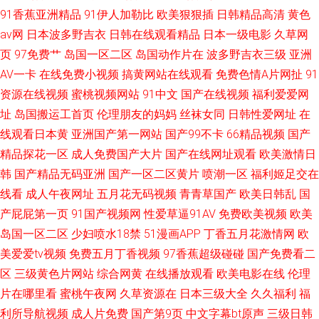
91香蕉亚洲精品
91伊人加勒比
欧美狠狠插
日韩精品高清
黄色
av网
日本波多野吉衣
日韩在线观看精品
日本一级电影
久草网
页
97免费艹
岛国一区二区
岛国动作片在
波多野吉衣三级
亚洲
AV一卡
在线免费小视频
搞黄网站在线观看
免费色情A片网扯
91
资源在线视频
蜜桃视频网站
91中文
国产在线视频
福利爱爱网
址
岛国搬运工首页
伦理朋友的妈妈
丝袜女同
日韩性爱网址
在
线观看日本黄
亚洲国产第一网站
国产99不卡
66精品视频
国产
精品探花一区
成人免费国产大片
国产在线网址观看
欧美激情日
韩
国产精品无码亚洲
国产一区二区黄片
喷潮一区
福利姬足交在
线看
成人午夜网址
五月花无码视频
青青草国产
欧美日韩乱
国
产屁屁第一页
91国产视频网
性爱草逼91AV
免费欧美视频
欧美
岛国一区二区
少妇喷水18禁
51漫画APP
丁香五月花激情网
欧
美爱爱tv视频
免费五月丁香视频
97香蕉超级碰碰
国产免费看二
区
三级黄色片网站
综合网黄
在线播放观看
欧美电影在线
伦理
片在哪里看
蜜桃午夜网
久草资源在
日本三级大全
久久福利
福
利所导航视频
成人片免费
国产第9页
中文字幕bt原声
三级日韩