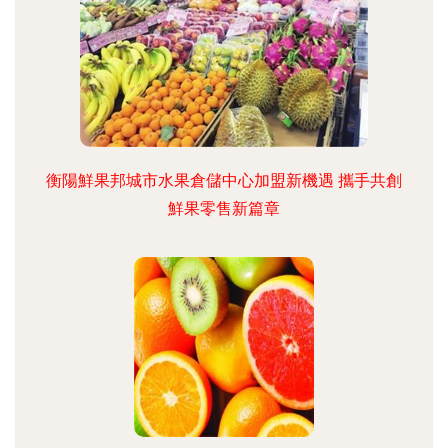
衡陽鮮果邦城市水果倉儲中心加盟新機遇 攜手共創
鮮果零售新篇章