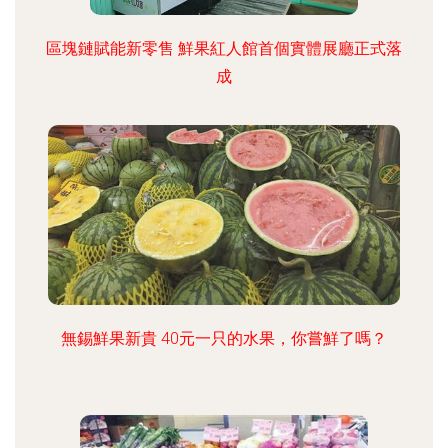
區塊鏈賦能新零售 鮮果紅人館首個實體展廳正式落
成
無錫鮮果新貴 40元一只的水果，你嘗鮮了嗎？