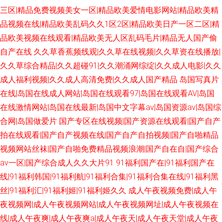
三区|精品免费视频美女一区|精品欧美爱情电影网站|精品欧美精
品视频在线|精品欧美乱码久久1区2区|精品欧美日产一区二区|精
品欧美视频在线观看|精品欧美无人区乱码毛片|精品无人国产偷
自产在线
久久草香蕉频线观|久久草在线视频|久久草资在线播放|
久久草综合精品|久久超碰91|久久潮涌网综绽|久久成人电影|久久
成人福利视频|久久成人高清免费|久久成人国产精品
岛国写真片
在线|岛国在线成人网站|岛国在线观看97|岛国在线观看AV|岛国
在线激情网站|岛国在线最新|岛国中文字幕av|岛国资源av|岛国综
合网|岛国做爱片
国产专区在线视频|国产资源在线观看|国产自产
拍在线观看|国产自产视频在线|国产自产自拍视频|国产自啪精品
视频网站丝袜|国产自啪免费精品视频浪潮|国产自在自|国产综合
av一区|国产综合成人久久大片91
91福利国产在|91福利国产在
线|91福利韩国|91福利航|91福利合集|91福利合集在线|91福利黑
丝|91福利汇|91福利姬|91福利姬久久
成人午夜视频免费|成人午
夜视频网|成人午夜视频网站|成人午夜视频网址|成人午夜视频在
线|成人午夜爽|成人午夜爽a|成人午夜天|成人午夜天堂|成人午夜