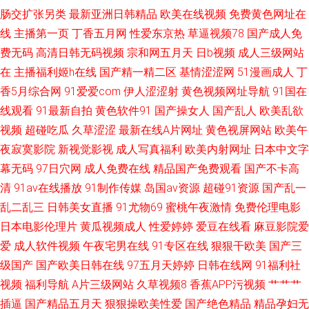
肠交扩张另类
最新亚洲日韩精品
欧美在线视频
免费黄色网址在
色97爱 天堂福利导航 日本AB久久 天天干日日干 婷婷五月综合欧美性爱 日
线
主播第一页
丁香五月网
性爱东京热
草逼视频78
国产成人免
费无码
高清日韩无码视频
宗和网五月天
日b视频
成人三级网站
韩欧美有码在线 日屄视频网 亚洲第十一页无码AV 一本道Av在线资源站 影音
在
主播福利姬h在线
国产精一精二区
基情涩涩网
51漫画成人
丁
AV先锋色库 婷婷在线亚洲国产视频 日韩久久天堂网 欧美日韩成人精品综合
香5月综合网
91爱爱com
伊人涩涩射
黄色视频网址导航
91国在
线观看
91最新自拍
黄色软件91
国产操女人
国产乱人
欧美乱欲
玖玖av 户外露出视频在线观看 高清自慰成人 肏屄四虎 91在线免费观看高清
视频
超碰吃瓜
久草涩涩
最新在线A片网址
黄色视屏网站
欧美午
夜寂寞影院
新视觉影视
成人写真福利
欧美内射网址
日本中文字
91色狼老熟女 91干干干 中文字幕无线 先锋av东京热 日韩素人影院 日日综合
幕无码
97日穴网
成人免费在线
精品国产免费观看
国产不卡高
清
91av在线播放
91制作传媒
岛国av资源
超碰91资源
国产乱一
色网 天堂男人操 色网址国产全资源在线 日韩不卡五区 男女互草 久草导航 韩
乱二乱三
日韩美女直播
91尤物69
蜜桃午夜激情
免费伦理电影
日本电影伦理片
黄瓜视频成人
性爱婷婷
爱豆在线看
麻豆影院爱
国无码激情 丰满熟妇大乳丰满做爰 成人男女午夜影院 TS国产视频在线看 91
爱
成人软件视频
午夜宅男在线
91专区在线
狠狠干欧美
国产三
原创视屏
级国产
国产欧美日韩在线
97五月天婷婷
日韩在线网
91福利社
视频
福利导航
A片三级网站
久草视频8
香蕉APP污视频
艹艹艹
插逼
国产精品五月天
狠狠操欧美性爱
国产绝色精品
精品孕妇无