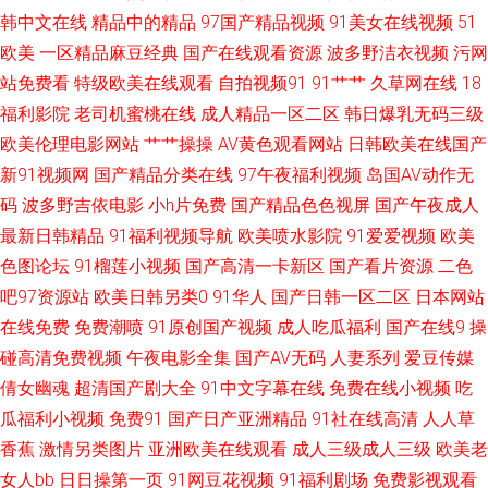
韩中文在线
精品中的精品
97国产精品视频
91美女在线视频
51
日美女免费 91日本美女看片 色综色囯产欧美曰韩 国产视频96 91你懂的在线
欧美
一区精品麻豆经典
国产在线观看资源
波多野洁衣视频
污网
日本美女网站AV 啊v视频 亚洲色图免费在线观看 久久福利一二区 A片国产 最
站免费看
特级欧美在线观看
自拍视频91
91艹艹
久草网在线
18
福利影院
老司机蜜桃在线
成人精品一区二区
韩日爆乳无码三级
新亚洲分区电影更新 狼人操超碰 97一起艹 午夜男人天堂 国产自91 91免费
欧美伦理电影网站
艹艹操操
AV黄色观看网站
日韩欧美在线国产
新91视频网
国产精品分类在线
97午夜福利视频
岛国AV动作无
公开视频 国产精品这里 91搞熟妇 91黄瓜在线免费观看 狠狠色一区二区 91
码
波多野吉依电影
小h片免费
国产精品色色视屏
国产午夜成人
最新日韩精品
91福利视频导航
欧美喷水影院
91爱爱视频
欧美
性感在线 性生话影视 国产日韩欧美综合 91看女 日韩一级网站 抖阴免费网页
色图论坛
91榴莲小视频
国产高清一卡新区
国产看片资源
二色
吧97资源站
欧美日韩另类0
91华人
国产日韩一区二区
日本网站
91nav电影 老司机福利欧美 成人福利影院午夜久久 91tv在线看 老熟女视频
在线免费
免费潮喷
91原创国产视频
成人吃瓜福利
国产在线9
操
一区二区三 wwwav热 91av官网 久久色一区 91网站免费视频 九一天麻传媒
碰高清免费视频
午夜电影全集
国产AV无码
人妻系列
爱豆传媒
倩女幽魂
超清国产剧大全
91中文字幕在线
免费在线小视频
吃
蜜桃视频福利 国模野外自拍 91小视频大全在线观看 亚洲AV色1 欧美精久久
瓜福利小视频
免费91
国产日产亚洲精品
91社在线高清
人人草
香蕉
激情另类图片
亚洲欧美在线观看
成人三级成人三级
欧美老
av在线不卡影院 亚洲一区二区三区婷婷 久久精品看久久 91午市短视频 在线
女人bb
日日操第一页
91网豆花视频
91福利剧场
免费影视观看