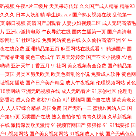
码视频
午夜A片三级片
天美果冻传媒
久久国产成人精品
精品93
久久久
日本人妖射精
学生妹avav
国产熟女视频在线
乱伦第一
页
韩日视频
高清国产剧观看
人妻少妇视频二区
成人无码高清毛
片
亚洲av激情电影
午夜导航在线
国内主播第一页
国产高清电
影网址
91社区论坛
免费网站黄色在线
久久偷拍高清亚洲
91午
夜在线免费
亚洲精品第五页
麻豆网站在线观看
91精选国产
国
产精品亚洲
黄色三级成年
五月天婷婷爱
国产不卡小视频
AV色
哟哟
亚洲天堂丁香五月
91社网
美女视频黄全免费
国产精品第
一页国
另类区另类欧美
欧美色图乱伦小说
免费成人软件
黄色网
址视频播放
国产日产美产精品
成人午夜视频
伦理视频网站
黄色
18禁网站
亚洲无码视频在线
成人无码看片
91原创社区
伦理电
影香港
成人免费
蜜桃91色色
A片视频网
国产自在线
操欧美老女
人
人人97综合精品
岛国免费
国产无码一二
蜜桃tv网站入口
国
产第66页
另类国产在线
熟女自拍偷拍
青青久视频
久草新视频
在线
激情深爱欧美激情
91视频官网国产
狠狠操-91
91我要操
国
产ts视频网站
国产美女视频网站
91视频成人下载
国产无码色色