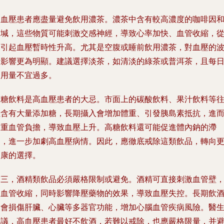
高血壓患者應盡量避免飲用濃茶。濃茶中含有較高濃度的咖啡因
茶堿，這些物質可能刺激交感神經，導致心率加快、血管收縮，
而引起血壓暫時性升高。尤其是空腹或睡前飲用濃茶，對血壓的
動影響更為明顯。建議選擇淡茶，如清淡的綠茶或普洱茶，且每
飲用量不宜過多。
含糖飲料是高血壓患者的大忌。市面上的碳酸飲料、果汁飲料等
往含有大量添加糖，長期攝入會增加體重、引發胰島素抵抗，進
加重血管負擔，導致血壓上升。高糖飲料還可能促進體內鈉的滯
留，進一步加劇高血壓病情。因此，應徹底戒除這類飲品，轉向
健康的選擇。
第三，酒精類飲品必須嚴格限制或避免。酒精可直接刺激血管壁
使血管收縮，同時影響降壓藥物的效果，導致血壓失控。長期飲
還會損傷肝臟、心臟等多器官功能，增加心腦血管疾病風險。醫
建議，高血壓患者最好不飲酒，若難以戒除，也應嚴格限量，并