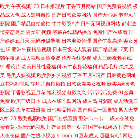
欧美
午夜视频123
日本推理片
丁香五月网站
国产免费看视频
极
品成人色
成人黑料自拍
国产日韩欧美网站
国产无码av
老湿A片
影院
国产精品自拍偷拍
牛牛影院A片
日韩无码视频网站
都市激
情变态另类
男女91视频
字幕在线精品播放
免费国产在线看
国
产婷婷五月天
无码传媒导航
日本电影伦理
国产午夜高清
美女黄
色18
亚洲午夜精品视频
日本三级成人观看
国产精品第12页
日
韩午夜场
成人视频高清免费
伦理在线影视
成人三级视频在线
91理论片
欧美日韩性爱福利
av午夜探花福利
精品毛片
久久叉
叉
另类人妖视频
欧美熟妇穴视频
丁香五月V国产
日韩黄色网址
豆花福利视频
轮理片自拍偷拍
日韩欧美美女视频
欧美A级黄色
影院
丁香影视五月花
福利视频电影久久
污污污污免费
91金典
免费
欧美三级日本
成人在线吃瓜网站
成人岛国影院
成人动漫二
区三区
久草在线最新
日韩精品推荐
国产精品一区自拍
男人天堂
a片123
另类视频欧美
国产在线直播
亚洲卡一卡二
成人在线免
费看黄
操操无码视频
国产高清第一页
91国产在线播放
国产女
人夜夜做
国产在线小视频
91com
91豆花成人
哪里有A片网址