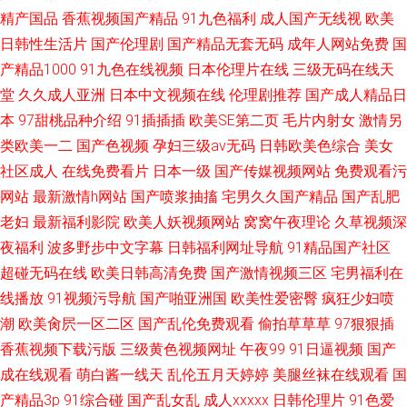
精产国品
香蕉视频国产精品
91九色福利
成人国产无线视
欧美
日韩性生活片
国产伦理剧
国产精品无套无码
成年人网站免费
国
产精品1000
91九色在线视频
日本伦理片在线
三级无码在线天
堂
久久成人亚洲
日本中文视频在线
伦理剧推荐
国产成人精品日
本
97甜桃品种介绍
91插插插
欧美SE第二页
毛片内射女
激情另
类欧美一二
国产色视频
孕妇三级av无码
日韩欧美色综合
美女
社区成人
在线免费看片
日本一级
国产传媒视频网站
免费观看污
网站
最新激情h网站
国产喷浆抽搐
宅男久久国产精品
国产乱肥
老妇
最新福利影院
欧美人妖视频网站
窝窝午夜理论
久草视频深
夜福利
波多野步中文字幕
日韩福利网址导航
91精品国产社区
超碰无码在线
欧美日韩高清免费
国产激情视频三区
宅男福利在
线播放
91视频污导航
国产啪亚洲国
欧美性爱密臀
疯狂少妇喷
潮
欧美肏屄一区二区
国产乱伦免费观看
偷拍草草草
97狠狠插
香蕉视频下载污版
三级黄色视频网址
午夜99
91日逼视频
国产
成在线观看
萌白酱一线天
乱伦五月天婷婷
美腿丝袜在线观看
国
产精品3p
91综合碰
国产乱女乱
成人xxxxx
日韩伦理片
91色爱