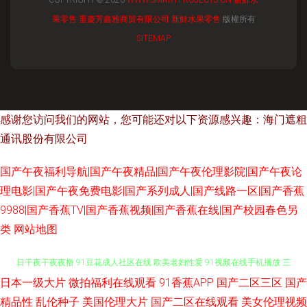
COPYRIGHT © 2026
WWW.SMARTPROJECTS.CN
新鮮水
果零售
重慶芳鑫雅商貿有限公司
新鮮水果零售
版權所有
SITEMAP
感谢您访问我们的网站，您可能还对以下资源感兴趣：海门遮粗
通讯股份有限公司
国产午夜福利导航|国产午夜精品|国产午夜伦理影院|国产午夜论
理电影|国产午夜免费电影|国产系列成人|国产线路一区|国产香蕉
9988|国产香蕉TV|国产香蕉视频|国产香蕉在线|国产校园春色另
类
网站地图
日本一级大片
微拍福利在线观看
91香蕉APP
国产二区三区
国产
91蜜桃做爱视频 91草免费在线看 深夜精品福利 大香蕉导航 91网页入口免费
精品性
乱伦种子
美国伦理大片
国产二区在线观看
美女伦理视频