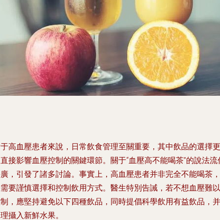
對于高血壓患者來說，日常飲食管理至關重要，其中飲品的選擇
是直接影響血壓控制的關鍵環節。關于“血壓高不能喝茶”的說法流
甚廣，引發了諸多討論。事實上，高血壓患者并非完全不能喝茶
但需要謹慎選擇和控制飲用方式。醫生特別告誡，若不想血壓難
控制，應堅持避免以下四種飲品，同時提倡科學飲用有益飲品，
合理攝入新鮮水果。