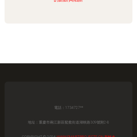
電話：1734727**
地址：重慶市兩江新區鴛鴦街道湖映路309號附2-8