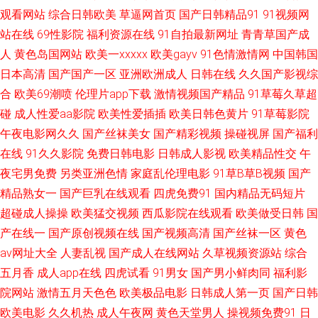
观看网站
综合日韩欧美
草逼网首页
国产日韩精品91
91视频网
日韩专区第三页 国产精品一区 91破解版免费入口 青青操91视频 99sese久久
站在线
69性影院
福利资源在线
91自拍最新网址
青青草国产成
视频国产1024 国产精品久久麻豆 91农村站街熟女露脸 三级黄免费观看 白丝
人
黄色岛国网站
欧美一xxxxx
欧美gayv
91色情激情网
中国韩国
日本高清
国产国产一区
亚洲欧洲成人
日韩在线
久久国产影视综
后入 91推特网红自慰喷水 在线午夜欧美福利 久久这里精品网 久久这里有精
合
欧美69潮喷
伦理片app下载
激情视频国产精品
91草莓久草超
碰
成人性爱aa影院
欧美性爱插插
欧美日韩色黄片
91草莓影院
品 91伊人视频 色欲久久精品人妻 肏屄视频网址 亚洲先锋电影 国产在线小视
午夜电影网久久
国产丝袜美女
国产精彩视频
操碰视屏
国产福利
在线
91久久影院
免费日韩电影
日韩成人影视
欧美精品性交
午
频 91日韩在线观看 人妻少妇精品区 91综合网海角社区色 在线一本 九热艹视
夜宅男免费
另类亚洲色情
家庭乱伦理电影
91草B草B视频
国产
精品熟女一
国产巨乳在线观看
四虎免费91
国内精品无码短片
频 91蝌蚪论坛我爱我妻 欧美日韩另类综合 91午夜影院在线 午夜国产在线视
超碰成人操操
欧美猛交视频
西瓜影院在线观看
欧美做受日韩
国
频 国产精品一百二区 91福利视频广场 91在线精品尤物 香蕉色色在线 国产美
产在线一
国产原创视频在线
国产视频高清
国产丝袜一区
黄色
av网址大全
人妻乱视
国产成人在线网站
久草视频资源站
综合
女出水 91豆花熟女国产福利 色网五月天 国产91黑丝 91传媒福利色 久久精
五月香
成人app在线
四虎试看
91男女
国产男小鲜肉同
福利影
院网站
激情五月天色色
欧美极品电影
日韩成人第一页
国产日韩
久久 91网免费看嫩草 午夜剧场在线免费视频 精品久久中文久久 91视频在线
欧美电影
久久机热
成人午夜网
黄色天堂男人
操视频免费91
日