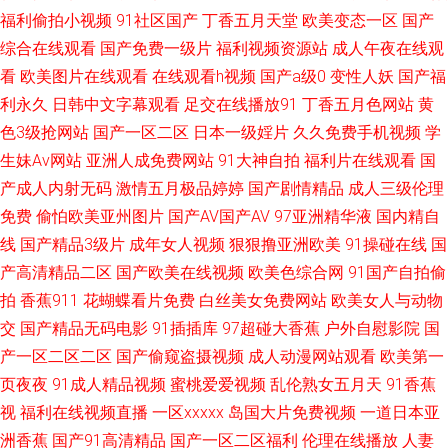
日干夜干夜夜撸 91豆花成人社区在线 欧美老妇性爱 91视频在线手机播放 三
福利偷拍小视频
91社区国产
丁香五月天堂
欧美变态一区
国产
综合在线观看
国产免费一级片
福利视频资源站
成人午夜在线观
级黄色高清在线 超碰日韩人人乐 91av偷拍视频 男人超踫 91精品在线观看竹
看
欧美图片在线观看
在线观看h视频
国产a级0
变性人妖
国产福
利永久
日韩中文字幕观看
足交在线播放91
丁香五月色网站
黄
菊 日本人人色 伊人院入口一二三 久久网一区 九九热久久 91熟女十分钟中文
色3级抢网站
国产一区二区
日本一级婬片
久久免费手机视频
学
生妹Av网站
亚洲人成免费网站
91大神自拍
福利片在线观看
国
视频 天堂人久久 东京热青品 伊人久久网站上 国产欧美首页 91日曼黄 免费
产成人内射无码
激情五月极品婷婷
国产剧情精品
成人三级伦理
免费
偷怕欧美亚州图片
国产AV国产AV
97亚洲精华液
国内精自
在线www 91尤物白虎 婷婷色色五月一区二区 国产精品丝袜黑色高跟 91超碰
线
国产精品3级片
成年女人视频
狠狠撸亚洲欧美
91操碰在线
国
porn 久久免费视频精品色 91午夜福利影院 日本三区色 超碰日日夜夜操 伊人
产高清精品二区
国产欧美在线视频
欧美色综合网
91国产自拍偷
拍
香蕉911
花蝴蝶看片免费
白丝美女免费网站
欧美女人与动物
在线9 国产精品日产欧美久久 一区二区熟女欧美 国产自拍三级视频 91激情
交
国产精品无码电影
91插插库
97超碰大香蕉
户外自慰影院
国
产一区二区二区
国产偷窥盗摄视频
成人动漫网站观看
欧美第一
视频在线观看 99自拍网 国外91视频在线观看 香蕉伊人av一本 国产日韩综合
页夜夜
91成人精品视频
蜜桃爱爱视频
乱伦熟女五月天
91香蕉
视
福利在线视频直播
一区xxxxx
岛国大片免费视频
一道日本亚
一区 色色婷婷五月天日韩 久久爱夜夜草骚逼 91啦熟女视频 青娱乐豆花视频
洲香蕉
国产91高清精品
国产一区二区福利
伦理在线播放
人妻