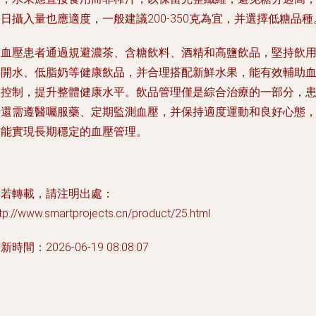
日攝入量也應適度，一般建議200-350克為宜，并選擇低糖品種
高血壓患者通過規避濃茶、含糖飲料、酒精和高鹽飲品，堅持飲
白開水、低脂奶等健康飲品，并合理搭配新鮮水果，能有效輔助
壓控制，提升整體健康水平。飲品管理僅是綜合治療的一部分，
者還需遵醫囑服藥、定期監測血壓，并保持適度運動和良好心態
方能實現長期穩定的血壓管理。
如若轉載，請注明出處：
tp://www.smartprojects.cn/product/25.html
新時間：2026-06-19 08:08:07