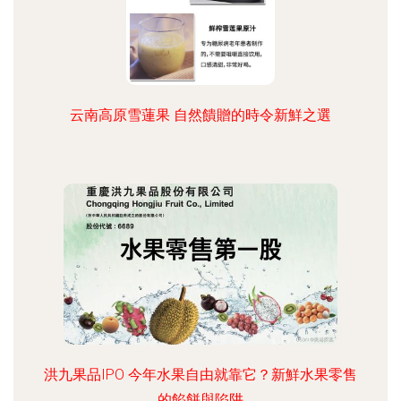
云南高原雪蓮果 自然饋贈的時令新鮮之選
洪九果品IPO 今年水果自由就靠它？新鮮水果零售
的餡餅與陷阱