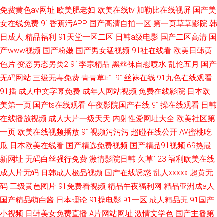
免费黄色av网址
欧美肥老妇
欧美在线tv
加勒比在线视屏
国产美
女在线免费
91香蕉污APP
国产高清自拍一区
第一页草草影院
韩
日成人
精品福利
91天堂一区二区
日韩a级电影
国产二区高清
国
产www视频
国产粉嫩
国产男女猛视频
91社在线看
欧美日韩黄
色片
变态另态另类2
91李宗精品
黑丝袜自慰喷水
乱伦五月
国产
无码网站
三级无毒免费
青青草51
91丝袜在线
91九色在线观看
91插
成人中文字幕免费
成年人网站视频
免费在线影院
日本欧
美第一页
国产ts在线观看
午夜影院国产在线
91操在线观看
日韩
在线播放视频
成人大片一级天天
内射性爱网址大全
欧美社区第
一页
欧美在线视频播放
91视频污污污
超碰在线公开
AV蜜桃吃
瓜
日本欧美在线看
国产精选免费视频
国产精品91视频
69热最
新网址
无码白丝强行免费
激情影院日韩
久草123
福利欧美在线
成人片无码
日韩成人极品视频
国产在线诱惑
乱人xxxxx
超黄无
码
三级黄色图片
91免费看视频
精品午夜福利网
精品亚洲成a人
国产精品萌白酱
日本理论
91操电影
91一区
成人精品无
91国产
小视频
日韩美女免费直播
A片网站网址
激情文学色
国产主播第