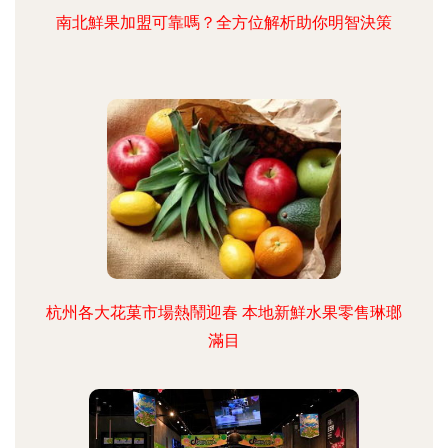
南北鮮果加盟可靠嗎？全方位解析助你明智決策
杭州各大花菓市場熱鬧迎春 本地新鮮水果零售琳瑯
滿目