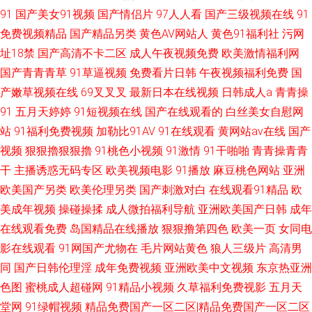
91
国产美女91视频
国产情侣片
97人人看
国产三级视频在线
91
免费视频精品
国产精品另类
黄色AV网站人
黄色91福利社
污网
址18禁
国产高清不卡二区
成人午夜视频免费
欧美激情福利网
国产青青青草
91草逼视频
免费看片日韩
午夜视频福利免费
国
产嫩草视频在线
69叉叉叉
最新日本在线视频
日韩成人a
青青操
91
五月天婷婷
91短视频在线
国产在线观看的
白丝美女自慰网
站
91福利免费视频
加勒比91AV
91在线观看
黄网站av在线
国产
视频
狠狠擼狠狠擼
91桃色小视频
91激情
91干啪啪
青青操青青
干
主播诱惑无码专区
欧美视频电影
91播放
麻豆桃色网站
亚洲
欧美国产另类
欧美伦理另类
国产刺激对白
在线观看91精品
欧
美成年视频
操碰操揉
成人微拍福利导航
亚洲欧美国产日韩
成年
在线观看免费
岛国精品在线播放
狠狠撸第四色
欧美一页
女同电
影在线观看
91网国产尤物在
毛片网站黄色
狼人三级片
高清男
同
国产日韩伦理淫
成年免费视频
亚洲欧美中文视频
东京热亚洲
色图
蜜桃成人超碰网
91精品小视频
久草福利免费视影
五月天
堂网
91绿帽视频
精品免费国产一区二区|精品免费国产一区二区