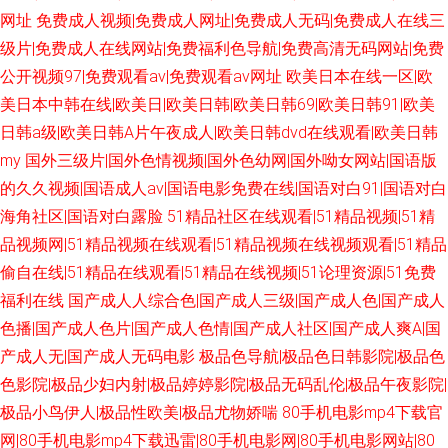
网址
免费成人视频|免费成人网址|免费成人无码|免费成人在线三
级片|免费成人在线网站|免费福利色导航|免费高清无码网站|免费
公开视频97|免费观看av|免费观看av网址
欧美日本在线一区|欧
美日本中韩在线|欧美日|欧美日韩|欧美日韩69|欧美日韩91|欧美
日韩a级|欧美日韩A片午夜成人|欧美日韩dvd在线观看|欧美日韩
my
国外三级片|国外色情视频|国外色幼网|国外呦女网站|国语版
的久久视频|国语成人av|国语电影免费在线|国语对白91|国语对白
海角社区|国语对白露脸
51精品社区在线观看|51精品视频|51精
品视频网|51精品视频在线观看|51精品视频在线视频观看|51精品
偷自在线|51精品在线观看|51精品在线视频|51论理资源|51免费
福利在线
国产成人人综合色|国产成人三级|国产成人色|国产成人
色播|国产成人色片|国产成人色情|国产成人社区|国产成人爽A|国
产成人无|国产成人无码电影
极品色导航|极品色日韩影院|极品色
色影院|极品少妇内射|极品婷婷影院|极品无码乱伦|极品午夜影院|
极品小鸟伊人|极品性欧美|极品尤物娇喘
80手机电影mp4下载官
网|80手机电影mp4下载迅雷|80手机电影网|80手机电影网站|80